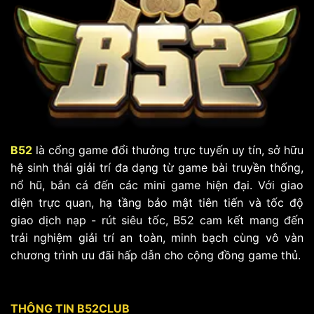
Phá
Chuẩn
Trò
Cao
Chơi
Thủ
Hệ
Số
Đầy
Kịch
Tính
B52
là cổng game đổi thưởng trực tuyến uy tín, sở hữu
hệ sinh thái giải trí đa dạng từ game bài truyền thống,
nổ hũ, bắn cá đến các mini game hiện đại. Với giao
diện trực quan, hạ tầng bảo mật tiên tiến và tốc độ
giao dịch nạp - rút siêu tốc, B52 cam kết mang đến
trải nghiệm giải trí an toàn, minh bạch cùng vô vàn
chương trình ưu đãi hấp dẫn cho cộng đồng game thủ.
THÔNG TIN B52CLUB