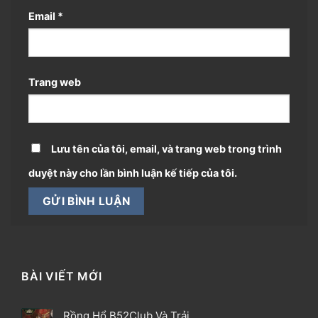
Email
*
Trang web
Lưu tên của tôi, email, và trang web trong trình
duyệt này cho lần bình luận kế tiếp của tôi.
BÀI VIẾT MỚI
Rồng Hổ B52Club Và Trải