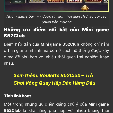
Nhóm game bài mini được rút gọn thời gian chơi so với các
phiên bản thường
Những ưu điểm nổi bật của Mini game
B52Club
Điểm hấp dẫn của
Mini game B52Club
không chỉ nằm
ở tính giải trí nhanh mà còn ở cách hệ thống được xây
dựng để phù hợp với nhiều thói quen trải nghiệm khác
nhau.
Xem thêm:
Roulette B52Club
– Trò
Chơi Vòng Quay Hấp Dẫn Hàng Đầu
Tính linh hoạt
Một trong những ưu điểm đáng chú ý của
Mini game
B52Club
là khả năng phù hợp với nhiều khung thời