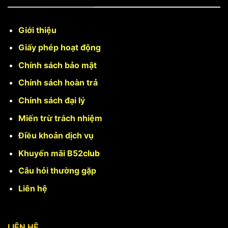
Giới thiệu
Giấy phép hoạt động
Chính sách bảo mật
Chính sách hoàn trả
Chính sách đại lý
Miến trừ trách nhiệm
Điều khoản dịch vụ
Khuyến mãi B52
club
Câu hỏi thường gặp
Liên hệ
LIÊN HỆ