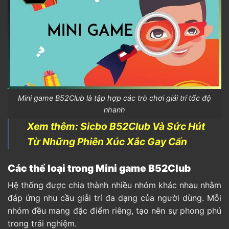
Mini game B52Club là tập hợp các trò chơi giải trí tốc độ
nhanh
Xem thêm:
Sicbo B52Club
Và Sức Hút
Từ Những Phiên Xúc Xắc Gay Cấn
Các thể loại trong Mini game B52Club
Hệ thống được chia thành nhiều nhóm khác nhau nhằm
đáp ứng nhu cầu giải trí đa dạng của người dùng. Mỗi
nhóm đều mang đặc điểm riêng, tạo nên sự phong phú
trong trải nghiệm.