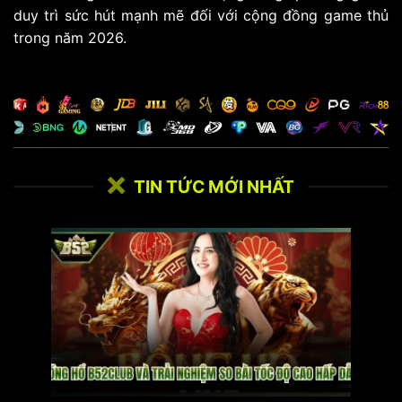
duy trì sức hút mạnh mẽ đối với cộng đồng game thủ
trong năm 2026.
TIN TỨC MỚI NHẤT