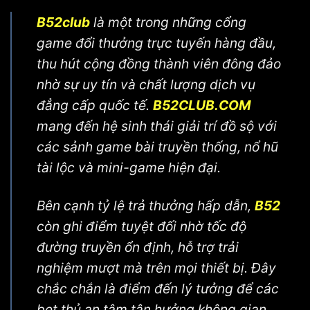
B52club
là một trong những cổng
game đổi thưởng trực tuyến hàng đầu,
thu hút cộng đồng thành viên đông đảo
nhờ sự uy tín và chất lượng dịch vụ
đẳng cấp quốc tế.
B52CLUB.COM
mang đến hệ sinh thái giải trí đồ sộ với
các sảnh game bài truyền thống, nổ hũ
tài lộc và mini-game hiện đại.
Bên cạnh tỷ lệ trả thưởng hấp dẫn,
B52
còn ghi điểm tuyệt đối nhờ tốc độ
đường truyền ổn định, hỗ trợ trải
nghiệm mượt mà trên mọi thiết bị. Đây
chắc chắn là điểm đến lý tưởng để các
bet thủ an tâm tận hưởng không gian