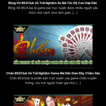
Rồng Hổ B52Club Và Trải Nghiệm So Bài Tốc Độ Cao Hấp Dẫn
Rồng Hổ B52Club là game bài trực tuyến được nhiều người yêu
thích nhờ cách chơi đơn giản, [...]
Chắn B52Club Và Trải Nghiệm Game Bài Dân Gian Đầy Chiều Sâu
Chắn B52Club là phiên bản trực tuyến của game Chắn truyền
thống, thu hút người tham gia nhờ [...]