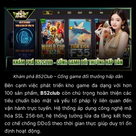
Khám phá B52Club – Cổng game đổi thưởng hấp dẫn
Bên cạnh việc phát triển kho game đa dạng với hơn
100 sản phẩm,
B52club
còn chú trọng hoàn thiện các
tiêu chuẩn bảo mật và yếu tố pháp lý liên quan đến
vận hành trực tuyến. Hệ thống áp dụng công nghệ mã
hóa SSL 256-bit, hệ thống tường lửa đa tầng kết hợp
cơ chế chống DDoS theo thời gian thực giúp duy trì ổn
định hoạt động.