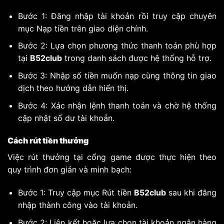
Bước 1: Đăng nhập tài khoản rồi truy cập chuyên
mục Nạp tiền trên giao diện chính.
Bước 2: Lựa chọn phương thức thanh toán phù hợp
tại
B52club
trong danh sách được hệ thống hỗ trợ.
Bước 3: Nhập số tiền muốn nạp cùng thông tin giao
dịch theo hướng dẫn hiển thị.
Bước 4: Xác nhận lệnh thanh toán và chờ hệ thống
cập nhật số dư tài khoản.
Cách rút tiền thưởng
Việc rút thưởng tại cổng game được thực hiện theo
quy trình đơn giản và minh bạch:
Bước 1: Truy cập mục Rút tiền
B52club
sau khi đăng
nhập thành công vào tài khoản.
Bước 2: Liên kết hoặc lựa chọn tài khoản ngân hàng