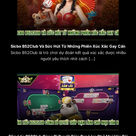
Sicbo B52Club Và Sức Hút Từ Những Phiên Xúc Xắc Gay Cấn
Sicbo B52Club là trò chơi dự đoán kết quả xúc xắc được nhiều
người yêu thích nhờ cách [...]