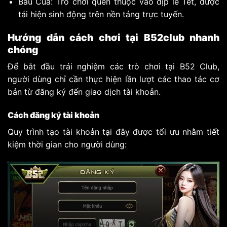
Bầu Cua: Trò chơi quen thuộc vào dịp lễ Tết, được
tái hiện sinh động trên nền tảng trực tuyến.
Hướng dẫn cách chơi tại B52club nhanh
chóng
Để bắt đầu trải nghiệm các trò chơi tại B52 Club,
người dùng chỉ cần thực hiện lần lượt các thao tác cơ
bản từ đăng ký đến giao dịch tài khoản.
Cách đăng ký tài khoản
Quy trình tạo tài khoản tại đây được tối ưu nhằm tiết
kiệm thời gian cho người dùng: