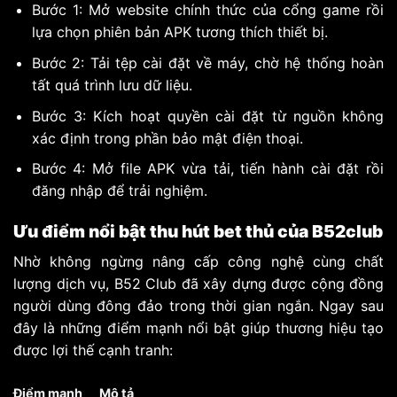
Bước 1: Mở website chính thức của cổng game rồi
lựa chọn phiên bản APK tương thích thiết bị.
Bước 2: Tải tệp cài đặt về máy, chờ hệ thống hoàn
tất quá trình lưu dữ liệu.
Bước 3: Kích hoạt quyền cài đặt từ nguồn không
xác định trong phần bảo mật điện thoại.
Bước 4: Mở file APK vừa tải, tiến hành cài đặt rồi
đăng nhập để trải nghiệm.
Ưu điểm nổi bật thu hút bet thủ của B52club
Nhờ không ngừng nâng cấp công nghệ cùng chất
lượng dịch vụ, B52 Club đã xây dựng được cộng đồng
người dùng đông đảo trong thời gian ngắn. Ngay sau
đây là những điểm mạnh nổi bật giúp thương hiệu tạo
được lợi thế cạnh tranh:
Điểm mạnh
Mô tả