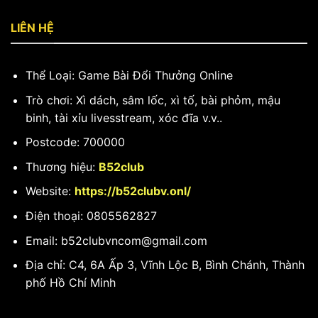
LIÊN HỆ
Thể Loại: Game Bài Đổi Thưởng Online
Trò chơi: Xì dách, sâm lốc, xì tố, bài phỏm, mậu
binh, tài xỉu livesstream, xóc đĩa v.v..
Postcode: 700000
Thương hiệu:
B52club
Website:
https://b52clubv.onl/
Điện thoại: 0805562827
Email:
b52clubvncom@gmail.com
Địa chỉ: C4, 6A Ấp 3, Vĩnh Lộc B, Bình Chánh, Thành
phố Hồ Chí Minh