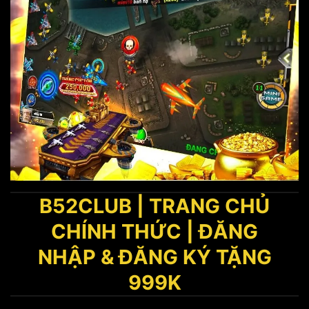
B52CLUB | TRANG CHỦ
CHÍNH THỨC | ĐĂNG
NHẬP & ĐĂNG KÝ TẶNG
999K