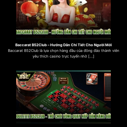
Baccarat B52Club – Hướng Dẫn Chi Tiết Cho Người Mới
Baccarat B52Club là lựa chọn hàng đầu của đông đảo thành viên
yêu thích casino trực tuyến nhờ [...]