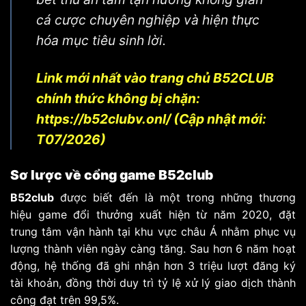
cá cược chuyên nghiệp và hiện thực
hóa mục tiêu sinh lời.
Link mới nhất vào trang chủ B52CLUB
chính thức không bị chặn:
https://b52clubv.onl/
(Cập nhật mới:
T07/2026)
Sơ lược về cổng game B52club
B52club
được biết đến là một trong những thương
hiệu game đổi thưởng xuất hiện từ năm 2020, đặt
trung tâm vận hành tại khu vực châu Á nhằm phục vụ
lượng thành viên ngày càng tăng. Sau hơn 6 năm hoạt
động, hệ thống đã ghi nhận hơn 3 triệu lượt đăng ký
tài khoản, đồng thời duy trì tỷ lệ xử lý giao dịch thành
công đạt trên 99,5%.